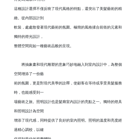
這種設計選擇不僅反映了現代風格的特點，還突出了美髮藝術的精
緻。從內部設計到
軟裝，處處散發著現代藝術的氛圍。極簡的風格揉合前衛的元素和
獨特的燈光設計，
整體空間宛如一種藝術品般的呈現。
將抽象畫和現代雕塑的意象巧妙地融入到室內設計中，為整個
空間增添了一份藝
術的氛圍，更是對現代美學的詮釋，使顧客在等待或享受美髮服務
時，也能感受到一
場藝術之旅。照明設計也是髮廊室內設計的亮點之一。獨特的燈具
和照明設計為空間
增添了現代感，同時提供了良好的室內照明。照明的溫度和亮度經
過精心調校，以確
保得到最佳的視覺體驗。