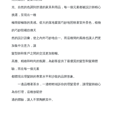
光、自然的色調到舒適的家具和用品，每一個元素都被設計師精心
挑選，呈現出一種
極簡卻極致的美感。偌大的落地窗面巧妙地照映著室外景色，植物
的巧妙陪襯彷彿天
然的設計語彙，使之內外巧妙地合一。而這種簡約風格也讓人們更
加集中注意力，讓
髮型師和客戶之間的交流更加順暢。
高雅、精緻和時尚的氛圍，為顧客提供了最優質的髮型和髮廊體
驗，而在每一個元素
都體現出理髮師的專業水平和沙龍的品牌形象。
一邊品嚐著茶水，一邊輕輕傾訴你的理髮需求，讓理髮師細心
為你打理，這種放鬆舒
適的體驗，讓人不禁陶醉其中。