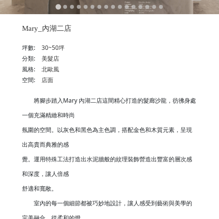
Mary_內湖二店
坪數:
30~50坪
分類:
美髮店
風格:
北歐風
空間:
店面
將腳步踏入Mary 內湖二店這間精心打造的髮廊沙龍，彷彿身處
一個充滿精緻和時尚
氛圍的空間。以灰色和黑色為主色調，搭配金色和木質元素，呈現
出高貴而典雅的感
覺。運用特殊工法打造出水泥牆般的紋理裝飾營造出豐富的層次感
和深度，讓人倍感
舒適和寬敞。
室內的每一個細節都被巧妙地設計，讓人感受到藝術與美學的
完美融合。從柔和的燈